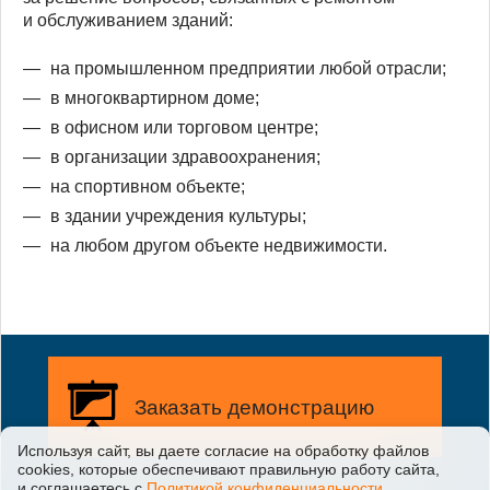
и обслуживанием зданий:
на промышленном предприятии любой отрасли;
в многоквартирном доме;
в офисном или торговом центре;
в организации здравоохранения;
на спортивном объекте;
в здании учреждения культуры;
на любом другом объекте недвижимости.
Заказать демонстрацию
Используя сайт, вы даете согласие на обработку файлов
сооkiеs, которые обеспечивают правильную работу сайта,
Заказать бесплатную
и соглашаетесь с
Политикой конфиденциальности
.
демонстрацию возможностей